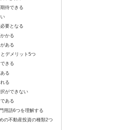
が期待できる
高い
が必要となる
がかかる
さがある
トとデメリット5つ
資できる
がある
られる
選択ができない
めである
門用語6つを理解する
めの不動産投資の種類2つ