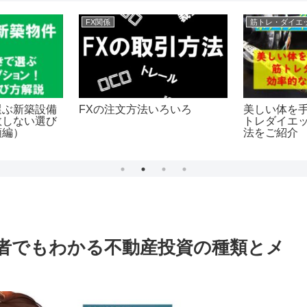
FX関係
筋トレ・ダイエ
FXの注文方法いろいろ
選ぶ新築設備
美しい体を
敗しない選び
トレダイエ
額編）
法をご紹介
者でもわかる不動産投資の種類とメ