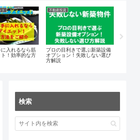
ット
不動産投資
FX関係
手に入れるなら筋
プロの目利きで選ぶ新築設備
XMの
ット！効率的な方
オプション！失敗しない選び
最速！
方解説
イント
検索