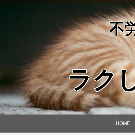
不
ラク
HOME