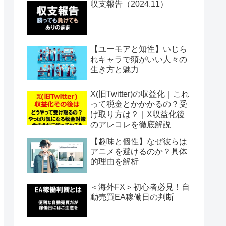
収支報告（2024.11）
【ユーモアと知性】いじら
れキャラで頭がいい人々の
生き方と魅力
X(旧Twitter)の収益化｜これ
って税金とかかかるの？受
け取り方は？｜X収益化後
のアレコレを徹底解説
【趣味と個性】なぜ彼らは
アニメを避けるのか？具体
的理由を解析
＜海外FX＞初心者必見！自
動売買EA稼働日の判断