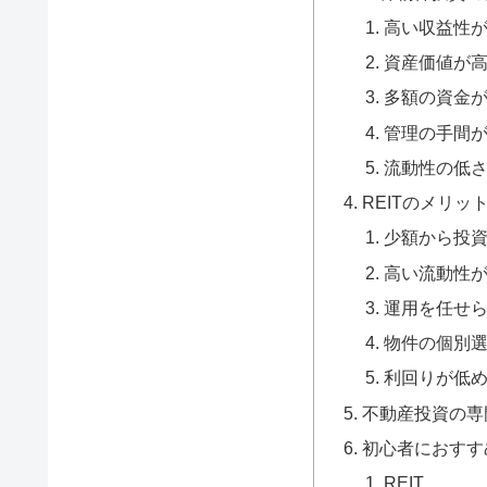
高い収益性
資産価値が
多額の資金
管理の手間
流動性の低
REITのメリッ
少額から投
高い流動性
運用を任せ
物件の個別
利回りが低
不動産投資の専
初心者におすす
REIT