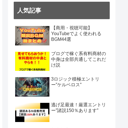
人気記事
【商用・視聴可能】
YouTubeでよく使われる
BGM44選
ブログで稼ぐ系有料商材の
中身は全部共通してこれだ
け説
3ロジック積極エントリ
ー”ケルベロス”
逃げ足最速！厳選エントリ
ー”諸説150％あります”