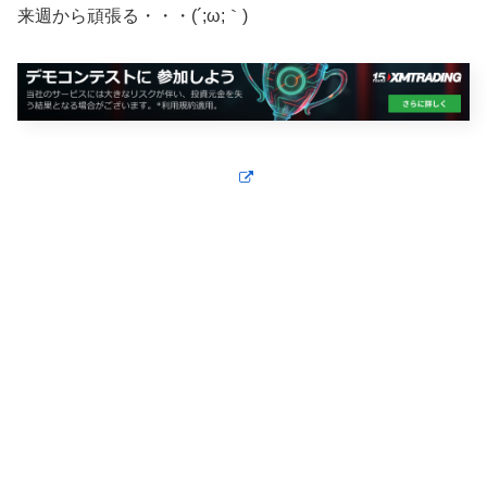
来週から頑張る・・・(´;ω;｀)