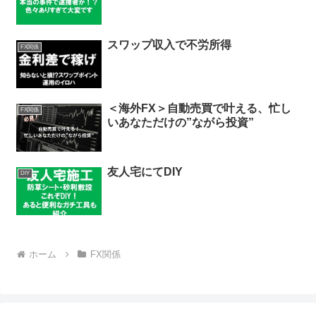
ブログで稼ぐ系有料商材の中身は全部
アフィリエイト
共通してこれだけ説
不動産事件簿Vol.4(前編)
不動産投資
スワップ収入で不労所得
FX関係
＜海外FX＞自動売買で叶える、忙し
FX関係
いあなただけの”ながら投資”
友人宅にてDIY
DIY