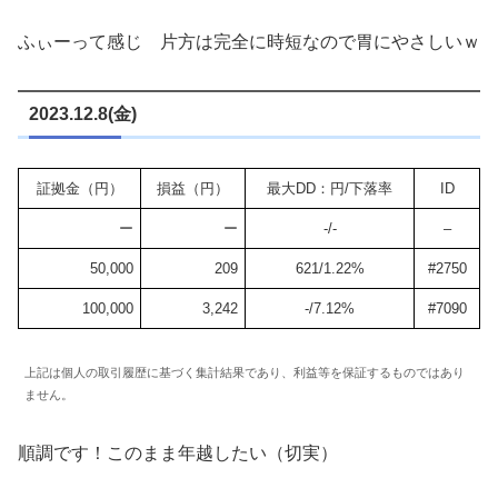
ふぃーって感じ 片方は完全に時短なので胃にやさしいｗ
2023.12.8(金)
証拠金（円）
損益（円）
最大DD：円/下落率
ID
ー
ー
-/-
–
50,000
209
621/1.22%
#2750
100,000
3,242
-/7.12%
#7090
上記は個人の取引履歴に基づく集計結果であり、利益等を保証するものではあり
ません。
順調です！このまま年越したい（切実）