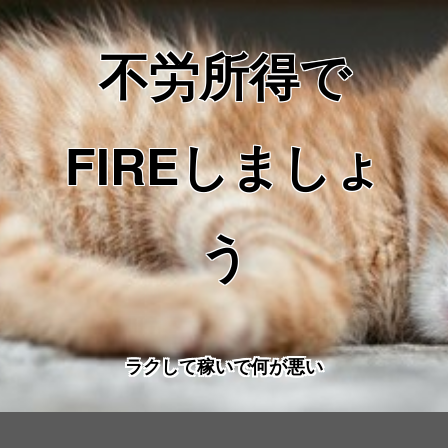
不労所得で
FIREしましょ
う
ラクして稼いで何が悪い