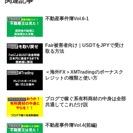
NoPunp_NoLife
関連記事
不動産事件簿Vol.6-1
不動産投資
Fair被害者向け｜USDTをJPYで受け
FX関係
取る方法
＜海外FX＞XMTradingのボーナスク
FX関係
レジットの種類と使い方