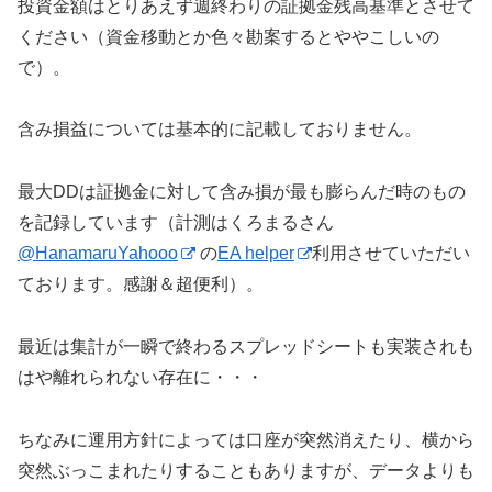
投資金額はとりあえず週終わりの証拠金残高基準とさせて
ください（資金移動とか色々勘案するとややこしいの
で）。
含み損益については基本的に記載しておりません。
最大DDは証拠金に対して含み損が最も膨らんだ時のもの
を記録しています（計測はくろまるさん
@HanamaruYahooo
の
EA helper
利用させていただい
ております。感謝＆超便利）。
最近は集計が一瞬で終わるスプレッドシートも実装されも
はや離れられない存在に・・・
ちなみに運用方針によっては口座が突然消えたり、横から
突然ぶっこまれたりすることもありますが、データよりも