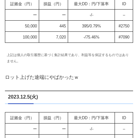
証拠金（円）
損益（円）
最大DD：円/下落率
ID
ー
ー
-/-
–
50,000
445
395/0.79%
#2750
100,000
7,020
-/75.46%
#7090
上記は個人の取引履歴に基づく集計結果であり、利益等を保証するものではあり
ません。
ロット上げた途端にやばかったｗ
2023.12.5(火)
証拠金（円）
損益（円）
最大DD：円/下落率
ID
ー
ー
-/-
–