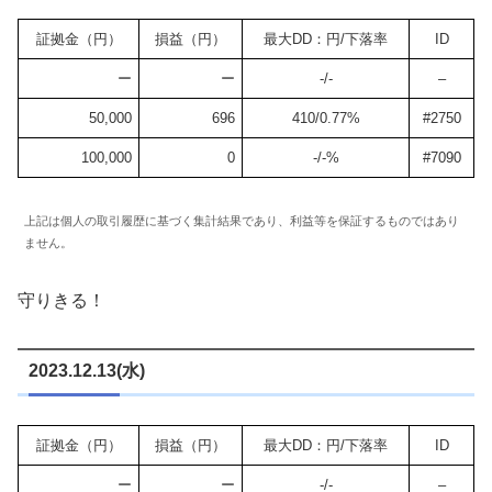
証拠金（円）
損益（円）
最大DD：円/下落率
ID
ー
ー
-/-
–
50,000
696
410/0.77%
#2750
100,000
0
-/-%
#7090
上記は個人の取引履歴に基づく集計結果であり、利益等を保証するものではあり
ません。
守りきる！
2023.12.13(水)
証拠金（円）
損益（円）
最大DD：円/下落率
ID
ー
ー
-/-
–