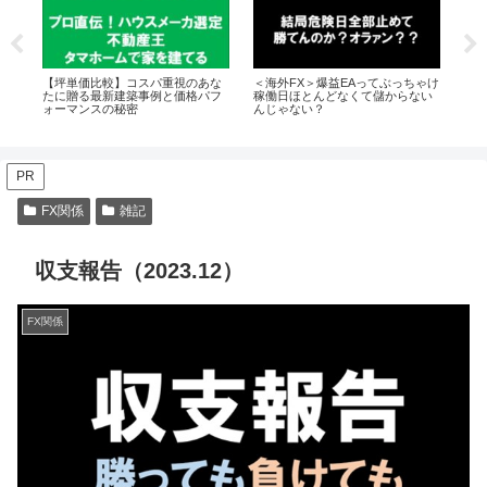
ーバ
【坪単価比較】コスパ重視のあな
＜海外FX＞爆益EAってぶっちゃけ
プ
たに贈る最新建築事例と価格パフ
稼働日ほとんどなくて儲からない
シ
ォーマンスの秘密
んじゃない？
（
PR
FX関係
雑記
収支報告（2023.12）
FX関係