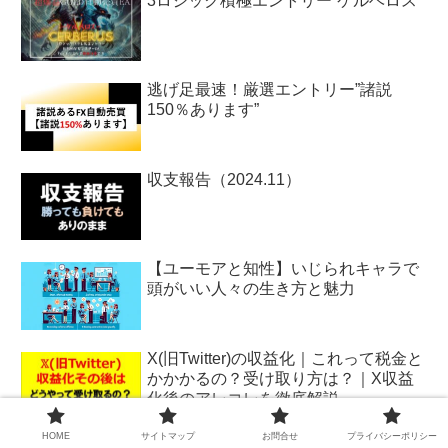
ブログで稼ぐ系有料商材の中身は全部
共通してこれだけ説
3ロジック積極エントリー”ケルベロス”
逃げ足最速！厳選エントリー”諸説
150％あります”
収支報告（2024.11）
【ユーモアと知性】いじられキャラで
頭がいい人々の生き方と魅力
HOME
サイトマップ
お問合せ
プライバシーポリシー