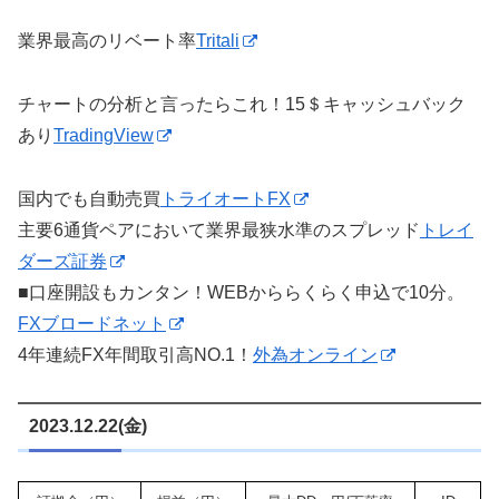
業界最高のリベート率
Tritali
チャートの分析と言ったらこれ！15＄キャッシュバック
あり
TradingView
国内でも自動売買
トライオートFX
主要6通貨ペアにおいて業界最狭水準のスプレッド
トレイ
ダーズ証券
■口座開設もカンタン！WEBかららくらく申込で10分。
FXブロードネット
4年連続FX年間取引高NO.1！
外為オンライン
2023.12.22(金)