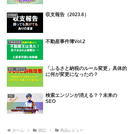
収支報告（2023.6）
FX関係
不動産事件簿Vol.2
不動産投資
「ふるさと納税のルール変更」具体的
税金・確定申告
に何が変更になったの？
検索エンジンが消える？？未来の
雑記
SEO
ホーム
雑記
商品レビュー