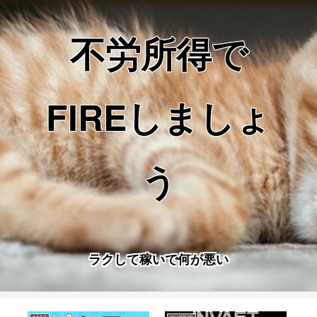
不労所得で
FIREしましょ
う
ラクして稼いで何が悪い