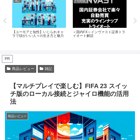
雑記
FX関係
F
＜国内FX＞インヴァスト証券トラ
マ
【ユーモアと知性】いじられキャ
【情
イオート解説
ラで頭がいい人々の生き方と魅力
詐
PR
商品レビュー
雑記
【マルチプレイで楽しむ】FIFA 23 スイッ
チ版のローカル接続とジャイロ機能の活用
法
商品レビュー