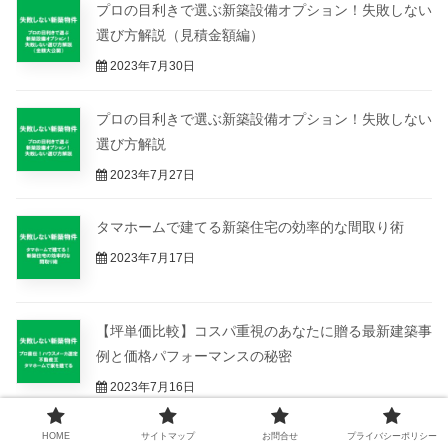
プロの目利きで選ぶ新築設備オプション！失敗しない
選び方解説（見積金額編）
2023年7月30日
プロの目利きで選ぶ新築設備オプション！失敗しない
選び方解説
2023年7月27日
タマホームで建てる新築住宅の効率的な間取り術
2023年7月17日
【坪単価比較】コスパ重視のあなたに贈る最新建築事
例と価格パフォーマンスの秘密
2023年7月16日
HOME
サイトマップ
お問合せ
プライバシーポリシー
収支報告（2025.2）