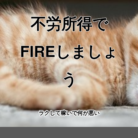
不労所得で
FIREしましょ
う
ラクして稼いで何が悪い