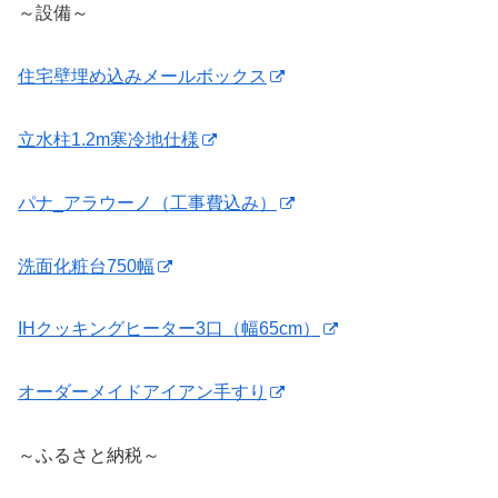
～設備～
住宅壁埋め込みメールボックス
立水柱1.2m寒冷地仕様
パナ_アラウーノ（工事費込み）
洗面化粧台750幅
IHクッキングヒーター3口（幅65cm）
オーダーメイドアイアン手すり
～ふるさと納税～