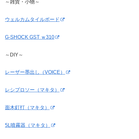
～雑貨・小物～
ウェルカムタイルボード
G-SHOCK GST ｗ310
～DIY～
レーザー墨出し（VOICE）
レシプロソー（マキタ）
面木釘打（マキタ）
5L噴霧器（マキタ）