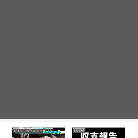
筋トレ・ダイエット
FX関係
不