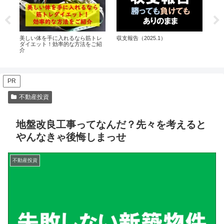
収支報告（2025.1）
不動
プ
美しい体を手に入れるなら筋トレ
ダイエット！効率的な方法をご紹
介
PR
不動産投資
地盤改良工事ってなんだ？先々を考えると
やんなきゃ後悔しまっせ
不動産投資