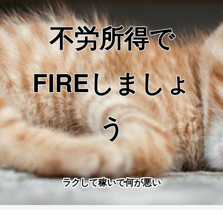
不労所得で
FIREしましょ
う
ラクして稼いで何が悪い