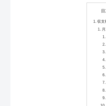
目
収支
月