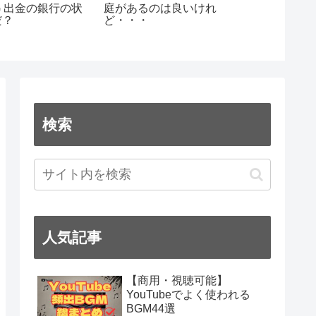
NG 出金の銀行の状
収支報告（
庭があるのは良いけれ
だ？
ど・・・
検索
人気記事
【商用・視聴可能】
YouTubeでよく使われる
BGM44選