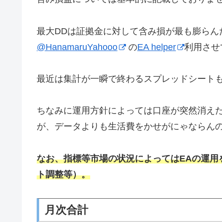
最大DDは証拠金に対して含み損が最も膨らん
@HanamaruYahooo
の
EA helper
利用させ
最近は集計が一瞬で終わるスプレッドシート
ちなみに運用方針によっては口座が突然消え
が、データよりも生活費をかせがにゃならん
なお、指標等市場の状況によってはEAの運用
ト調整等）。
月次合計