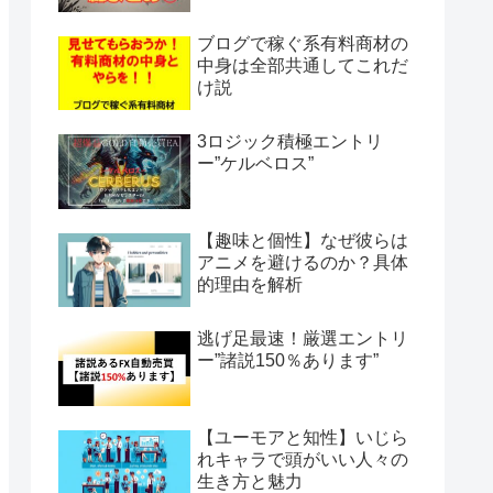
ブログで稼ぐ系有料商材の
中身は全部共通してこれだ
け説
3ロジック積極エントリ
ー”ケルベロス”
【趣味と個性】なぜ彼らは
アニメを避けるのか？具体
的理由を解析
逃げ足最速！厳選エントリ
ー”諸説150％あります”
【ユーモアと知性】いじら
れキャラで頭がいい人々の
生き方と魅力