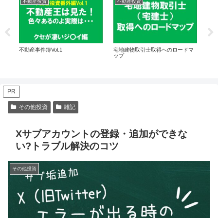
不動産投資
不動産投資
筋
不動産事件簿Vol.1
て税
宅地建物取引士取得へのロードマ
ダ
？
ップ
解説
PR
その他投資
雑記
Xサブアカウントの登録・追加ができな
い?トラブル解決のコツ
その他投資