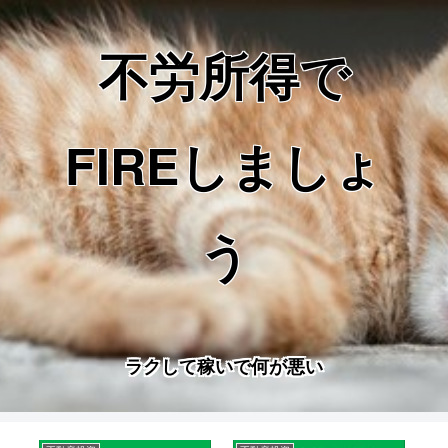
不労所得で
FIREしましょ
う
ラクして稼いで何が悪い