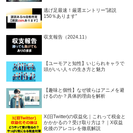
逃げ足最速！厳選エントリー”諸説
150％あります”
収支報告（2024.11）
【ユーモアと知性】いじられキャラで
頭がいい人々の生き方と魅力
【趣味と個性】なぜ彼らはアニメを避
けるのか？具体的理由を解析
X(旧Twitter)の収益化｜これって税金と
かかかるの？受け取り方は？｜X収益
化後のアレコレを徹底解説