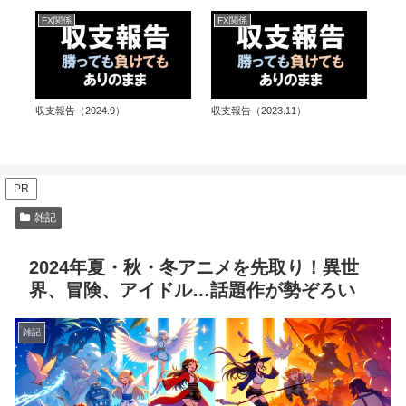
FX関係
FX関係
不
収支報告（2024.9）
収支報告（2023.11）
プ
シ
PR
雑記
2024年夏・秋・冬アニメを先取り！異世
界、冒険、アイドル…話題作が勢ぞろい
雑記