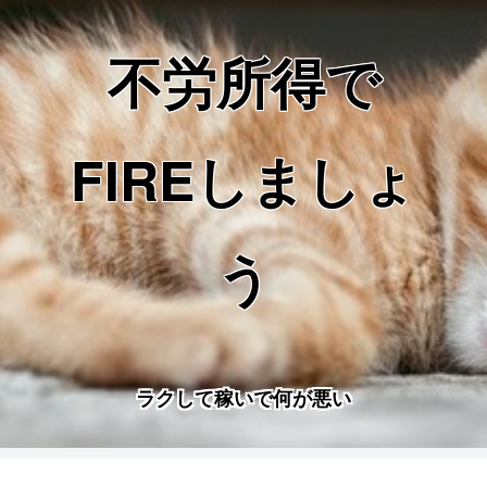
不労所得で
FIREしましょ
う
ラクして稼いで何が悪い