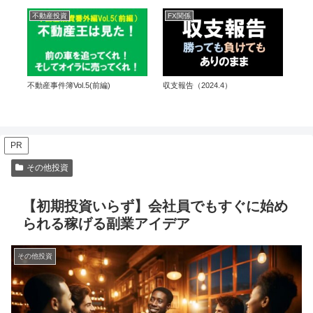
不動産投資
FX関係
F
収支報告（2024.4）
＜国
用
不動産事件簿Vol.5(前編)
イ
PR
その他投資
【初期投資いらず】会社員でもすぐに始め
られる稼げる副業アイデア
その他投資