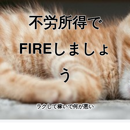
不労所得で
FIREしましょ
う
ラクして稼いで何が悪い