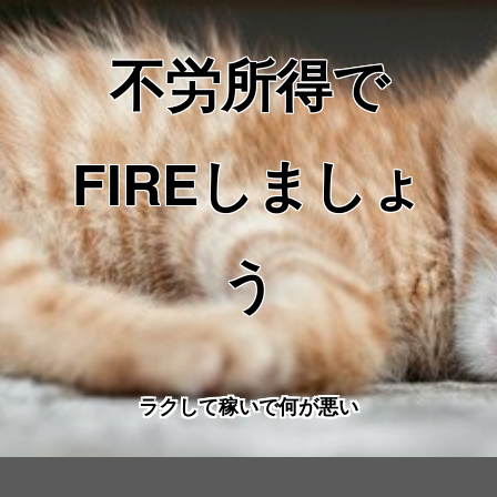
不労所得で
FIREしましょ
う
ラクして稼いで何が悪い