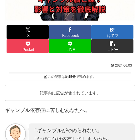
X
Facebook
はてブ
Pocket
LINE
コピー
2024.06.03
この記事は
約15分
で読めます。
記事内に広告が含まれています。
ギャンブル依存症に苦しむあなたへ。
「ギャンブルがやめられない」
「なぜ自分は依存してしまうのか」