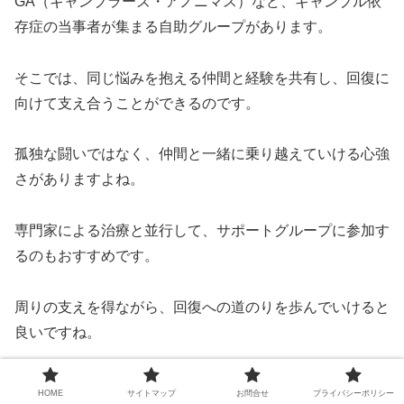
GA（ギャンブラーズ・アノニマス）など、ギャンブル依
存症の当事者が集まる自助グループがあります。
そこでは、同じ悩みを抱える仲間と経験を共有し、回復に
向けて支え合うことができるのです。
孤独な闘いではなく、仲間と一緒に乗り越えていける心強
さがありますよね。
専門家による治療と並行して、サポートグループに参加す
るのもおすすめです。
周りの支えを得ながら、回復への道のりを歩んでいけると
良いですね。
再発予防のための方法を学ぶ
HOME
サイトマップ
お問合せ
プライバシーポリシー