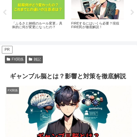
＜海
「ふるさと納税のルール変更」具
FIREするにはいくら必要？現役
る
体的に何が変更になったの？
FIRE民が徹底解説！
PR
FX関係
雑記
ギャンブル脳とは？影響と対策を徹底解説
FX関係