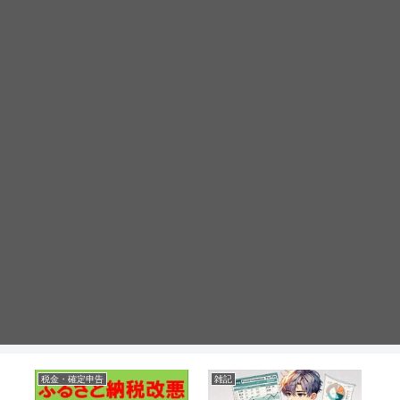
税金・確定申告
雑記
F