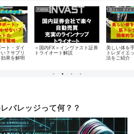
FX関係
筋トレ・ダイエ
＜国内FX＞インヴァスト証券
ポート・ダイ
美しい体を
トライオート解説
ない？サプリ
トレダイエ
と効果を解明
法をご紹介
かレバレッジって何？？