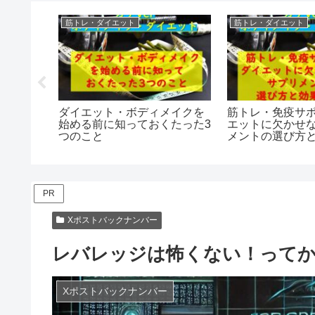
筋トレ・ダイエット
筋トレ・ダイエット
と税金対
ダイエット・ボディメイクを
筋トレ・免疫サ
っておく
始める前に知っておくたった3
エットに欠かせ
つのこと
メントの選び方
PR
Xポストバックナンバー
レバレッジは怖くない！って
Xポストバックナンバー