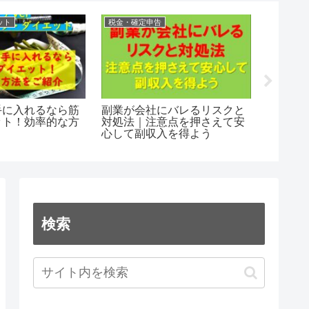
ット
税金・確定申告
FX関係
収支報告（
手に入れるなら筋
副業が会社にバレるリスクと
ット！効率的な方
対処法｜注意点を押さえて安
心して副収入を得よう
検索