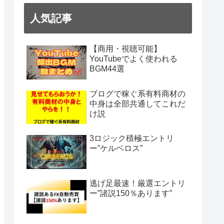
人気記事
【商用・視聴可能】
YouTubeでよく使われる
BGM44選
ブログで稼ぐ系有料商材の
中身は全部共通してこれだ
け説
3ロジック積極エントリ
ー”ケルベロス”
逃げ足最速！厳選エントリ
ー”諸説150％あります”