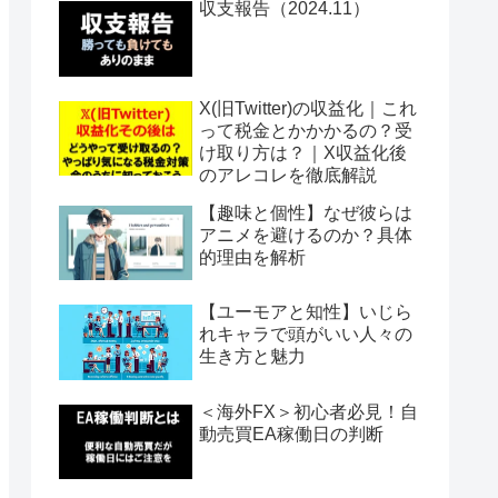
収支報告（2024.11）
X(旧Twitter)の収益化｜これ
って税金とかかかるの？受
け取り方は？｜X収益化後
のアレコレを徹底解説
【趣味と個性】なぜ彼らは
アニメを避けるのか？具体
的理由を解析
【ユーモアと知性】いじら
れキャラで頭がいい人々の
生き方と魅力
＜海外FX＞初心者必見！自
動売買EA稼働日の判断