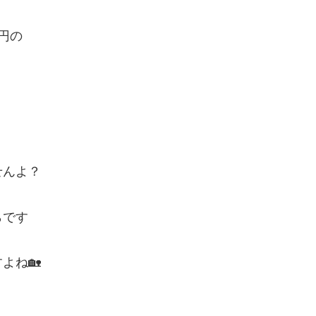
万円の
せんよ？
らです
よね🏡