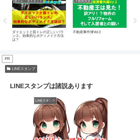
筋トレ・ダイエット
不動産投資
不
ダイエットと筋トレの正しいバラ
不動産事件簿Vol.3
不動
ンス。効果的なボディメイク方法
は？
PR
LINEスタンプ
LINEスタンプは諸説あります
LINEスタンプ