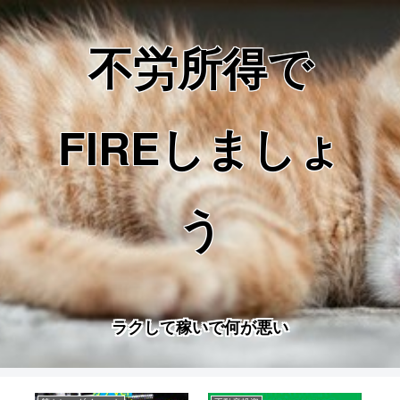
不労所得で
FIREしましょ
う
ラクして稼いで何が悪い