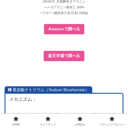
JAY&CO. 天然酵母 β-アラニン
べータアラニン無加工 100%
パウダー (最終加工地:日本) (500g)
Amazonで調べる
楽天市場で調べる
重炭酸ナトリウム（Sodium Bicarbonate）
メカニズム：
細胞外緩衝剤として作用し、細胞内pHの調整を補助
し、運動中の筋肉におけるプロトン及びLa-の流出入
HOME
サイトマップ
お問合せ
プライバシーポリシー