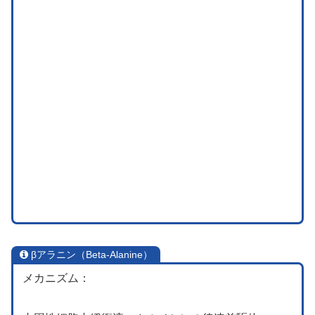
βアラニン（Beta-Alanine）
メカニズム：