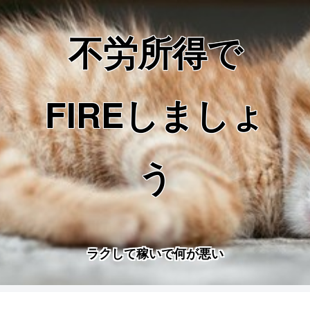
不労所得で
FIREしましょ
う
ラクして稼いで何が悪い