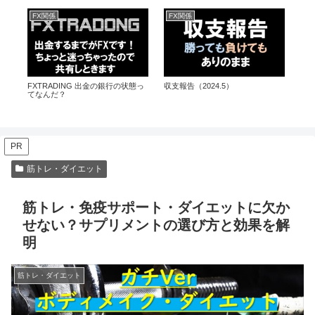
FX関係
FX関係
税
FXTRADING 出金の銀行の状態っ
収支報告（2024.5）
会
てなんだ？
と
ン
PR
筋トレ・ダイエット
筋トレ・免疫サポート・ダイエットに欠か
せない？サプリメントの選び方と効果を解
明
筋トレ・ダイエット